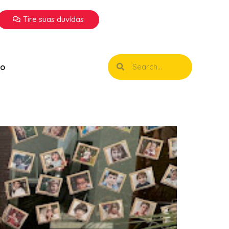
Tire suas duvídas
to