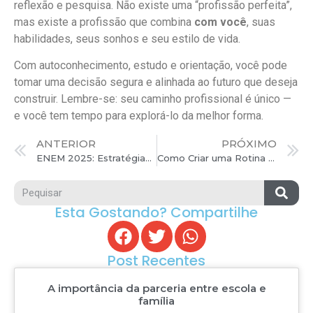
reflexão e pesquisa. Não existe uma “profissão perfeita”,
mas existe a profissão que combina
com você
, suas
habilidades, seus sonhos e seu estilo de vida.
Com autoconhecimento, estudo e orientação, você pode
tomar uma decisão segura e alinhada ao futuro que deseja
construir. Lembre-se: seu caminho profissional é único —
e você tem tempo para explorá-lo da melhor forma.
ANTERIOR
PRÓXIMO
ENEM 2025: Estratégias Inteligentes para Aumentar Sua Pontuação nas Principais Provas
Como Criar uma Rotina de Estudos Eficiente e Manter o Foco no Dia a Dia Escolar
Esta Gostando? Compartilhe
Post Recentes
A importância da parceria entre escola e
família